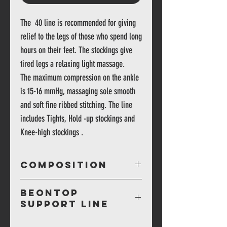
The  40 line is recommended for giving 
relief to the legs of those who spend long 
hours on their feet. The stockings give 
tired legs a relaxing light massage.
The maximum compression on the ankle 
is 15-16 mmHg, massaging sole smooth 
and soft fine ribbed stitching. The line 
includes Tights, Hold -up stockings and 
Knee-high stockings .
COMPOSITION
80 PA-20 EA
BeOnTop
SUPPORT LINE
IT La linea 40 è indicata per dare sollievo alle