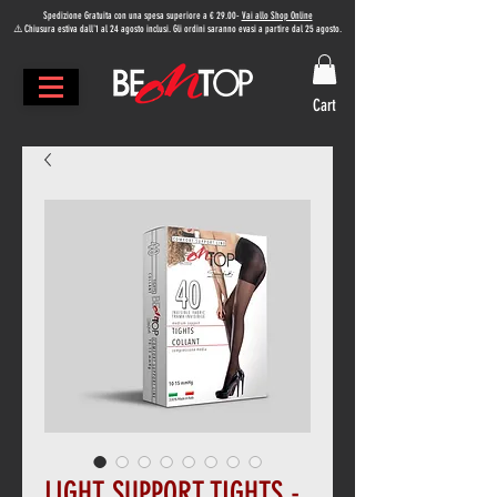
Spedizione Gratuita con una spesa superiore a € 29.00
-
Vai allo Shop Online
⚠️ Chiusura estiva dall'1 al 24 agosto inclusi. Gli ordini saranno evasi a partire dal 25 agosto.
Cart
LIGHT SUPPORT TIGHTS -